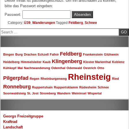
Dieser Inhalt ist passwortgeschützt. Um ihn anschauen zu können,
bitte das Passwort eingeben:
Passwort:
Category:
Ü39
,
Wanderungen
Tagged
Feldberg
,
Schnee
Search
Schlagwörter
Feldberg
Bingen
Burg
Drachen
Echzell
Fafnir
Frankenstein
Glühwein
Klingenberg
Heidelberg
Himmelsleiter
Kaub
Kloster Marienthal
Koblenz
Kühkopf
Mai
Nachtwanderung
Odenthal
Odenwald
Oestrich
Otto
Rheinsteig
Pilgerpfad
Regen
Rheinburgenweg
Ried
Ronneburg
Ruppertshain
Ruppertsklamm
Rüdesheim
Schnee
Soonwaldsteig
St. Jost
Stromberg
Wandern
Weininsel
Wispertal
Kategorien
Georgs Freizeitgruppe
Kraftrad
Landschaft