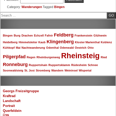
Category:
Wanderungen
Tagged
Bingen
Search
Schlagwörter
Feldberg
Bingen
Burg
Drachen
Echzell
Fafnir
Frankenstein
Glühwein
Klingenberg
Heidelberg
Himmelsleiter
Kaub
Kloster Marienthal
Koblenz
Kühkopf
Mai
Nachtwanderung
Odenthal
Odenwald
Oestrich
Otto
Rheinsteig
Pilgerpfad
Regen
Rheinburgenweg
Ried
Ronneburg
Ruppertshain
Ruppertsklamm
Rüdesheim
Schnee
Soonwaldsteig
St. Jost
Stromberg
Wandern
Weininsel
Wispertal
Kategorien
Georgs Freizeitgruppe
Kraftrad
Landschaft
Portrait
Querfeldein
Ü39