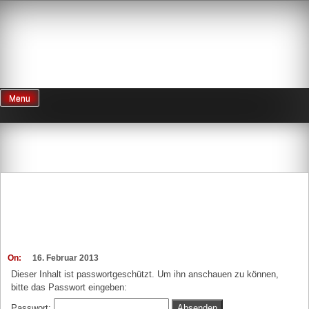
Skip
to
EXPOSED
content
usmus fotoblog
Menu
Schlagwort:
Bingen
Geschützt: Bingen
16.02.2013
On:
16. Februar 2013
Dieser Inhalt ist passwortgeschützt. Um ihn anschauen zu können,
bitte das Passwort eingeben:
Passwort: